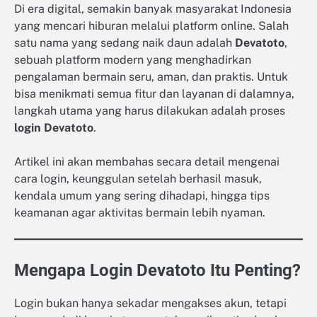
Di era digital, semakin banyak masyarakat Indonesia
yang mencari hiburan melalui platform online. Salah
satu nama yang sedang naik daun adalah
Devatoto
,
sebuah platform modern yang menghadirkan
pengalaman bermain seru, aman, dan praktis. Untuk
bisa menikmati semua fitur dan layanan di dalamnya,
langkah utama yang harus dilakukan adalah proses
login Devatoto
.
Artikel ini akan membahas secara detail mengenai
cara login, keunggulan setelah berhasil masuk,
kendala umum yang sering dihadapi, hingga tips
keamanan agar aktivitas bermain lebih nyaman.
Mengapa Login Devatoto Itu Penting?
Login bukan hanya sekadar mengakses akun, tetapi