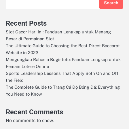
Search
Recent Posts
Slot Gacor Hari Ini: Panduan Lengkap untuk Menang
Besar di Permainan Slot
The Ultimate Guide to Choosing the Best Direct Baccarat
Website in 2023
Mengungkap Rahasia Bugistoto: Panduan Lengkap untuk
Pemain Lotere Online
Sports Leadership Lessons That Apply Both On and Off
the Field
The Complete Guide to Trang Cá Độ Bóng Đá: Everything
You Need to Know
Recent Comments
No comments to show.