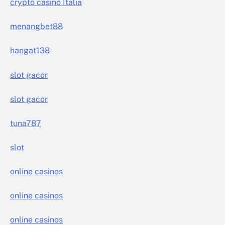
crypto casino Italia
menangbet88
hangat138
slot gacor
slot gacor
tuna787
slot
online casinos
online casinos
online casinos