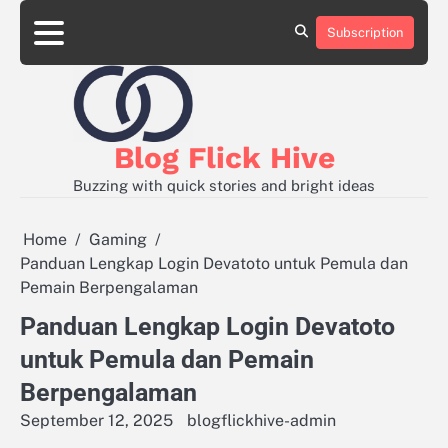
Skip
to
Subscription
Contact
Sample
content
Us
Page
Blog Flick Hive
Buzzing with quick stories and bright ideas
Home
Gaming
Panduan Lengkap Login Devatoto untuk Pemula dan
Pemain Berpengalaman
Panduan Lengkap Login Devatoto
untuk Pemula dan Pemain
Berpengalaman
September 12, 2025
blogflickhive-admin