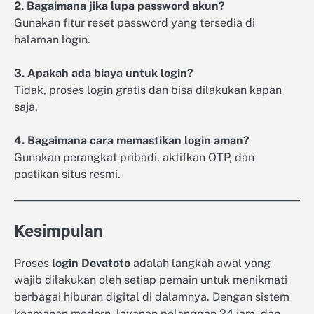
2. Bagaimana jika lupa password akun?
Gunakan fitur reset password yang tersedia di
halaman login.
3. Apakah ada biaya untuk login?
Tidak, proses login gratis dan bisa dilakukan kapan
saja.
4. Bagaimana cara memastikan login aman?
Gunakan perangkat pribadi, aktifkan OTP, dan
pastikan situs resmi.
Kesimpulan
Proses
login Devatoto
adalah langkah awal yang
wajib dilakukan oleh setiap pemain untuk menikmati
berbagai hiburan digital di dalamnya. Dengan sistem
keamanan modern, layanan pelanggan 24 jam, dan