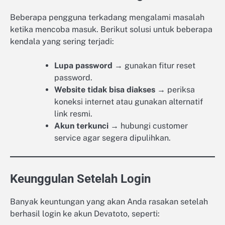
Beberapa pengguna terkadang mengalami masalah
ketika mencoba masuk. Berikut solusi untuk beberapa
kendala yang sering terjadi:
Lupa password
→ gunakan fitur reset
password.
Website tidak bisa diakses
→ periksa
koneksi internet atau gunakan alternatif
link resmi.
Akun terkunci
→ hubungi customer
service agar segera dipulihkan.
Keunggulan Setelah Login
Banyak keuntungan yang akan Anda rasakan setelah
berhasil login ke akun Devatoto, seperti: