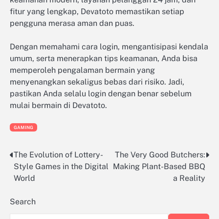
fitur yang lengkap, Devatoto memastikan setiap
pengguna merasa aman dan puas.
Dengan memahami cara login, mengantisipasi kendala
umum, serta menerapkan tips keamanan, Anda bisa
memperoleh pengalaman bermain yang
menyenangkan sekaligus bebas dari risiko. Jadi,
pastikan Anda selalu login dengan benar sebelum
mulai bermain di Devatoto.
GAMING
The Evolution of Lottery-
The Very Good Butchers:
Post
Style Games in the Digital
Making Plant-Based BBQ
navigation
World
a Reality
Search